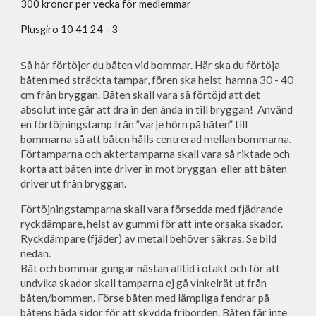
300 kronor per vecka för medlemmar
Plusgiro 10 41 24 - 3
S
å här förtöjer du båten vid bommar. Här ska du förtöja
båten med sträckta tampar, fören ska helst hamna 30 - 40
cm från bryggan. Båten skall vara så förtöjd att det
absolut inte går att dra in den ända in till bryggan! Använd
en förtöjningstamp från ”varje hörn på båten” till
bommarna så att båten hålls centrerad mellan bommarna.
Förtamparna och aktertamparna skall vara så riktade och
korta att båten inte driver in mot bryggan eller att båten
driver ut från bryggan.
Förtöjningstamparna skall vara försedda med fjädrande
ryckdämpare, helst av gummi för att inte orsaka skador.
R
y
ckdämpar
e (fjäder) av metall behöver säkras. Se bild
nedan.
Båt och bommar gungar nästan alltid i otakt och för att
undvika skador skall tamparna ej gå vinkelrät ut från
båten/bommen. Förse båten med lämpliga fendrar på
båtens båda sidor för att skydda friborden. Båten får inte