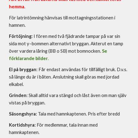
hemma.
För latrintömning hänvisas till mottagningsstationen i
hamnen.
Förtöjning:
I fören med två fjädrande tampar på var sin
sida mot y–bommen alternativt bryggan. Akterut en tamp
över vardera låring (BB o SB) mot bomnocken.
Se
förklarande bilder
.
El på bryggan
: Får endast användas för tillfälligt bruk. D.v.s.
så länge du är i båten. Anslutning skall göras med jordad
elkabel.
Grinden
: S
kall alltid vara stängd och låst även om man själv
vistas på bryggan.
Säsongshyra:
Tala med hamnkaptenen. Pris efter bredd
Kortidshyra:
F
ör medlemmar, tala innan med
hamnkaptenen.