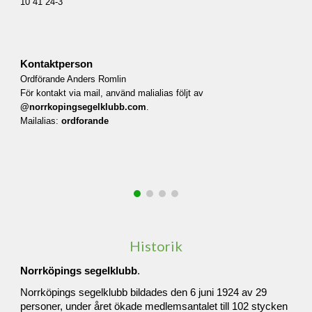
10 41 24-3
Kontaktperson
O
rdförande Anders Romlin
För kontakt via mail, använd malialias följt av
@norrkopingsegelklubb.com
.
Mailalias:
ordforande
Historik
Norrköpings segelklubb
.
Norrköpings segelklubb bildades den 6 juni 1924 av 29
personer, under året ökade medlemsantalet till 102 stycken