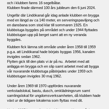
och i klubben fanns 16 segelbåtar.
Klubben firade därmed 100 års jubileum den 6 juni 2024.
Ungefär där Lindökanal går idag anlade klubben en brygga
med en längd av ca 140 meter, en serveringspaviljong och
en dansbana som stod klar till sommaren 1925. En
klubbstuga byggdes på området och under 1944 flyttades
klubbstugan upp på berget samt att en ny veranda
byggdes.
Klubben fick lämna sitt område under åren 1958 till 1959
p.g.a. att Lindökanal hade börjats byggas 1956, kanalen
invigdes sedan 1962.
Flytten gick till den plats vi är på nu. Arbetet med att
anlägga en brygga och en slip samt arbetet med att bygga
vår nuvarande klubbstuga påbörjades under 1959 och
klubbstugan invigdes 30 maj 1962.
Under åren 1969 till 1970 uppfördes nuvarande
verkstadslokal, bastu, dusch, omklädningsrum samt
samlingslokal för ungdomsverksamheten, då klubben hade
växt ur de tidigare lokalerna som flyttas med dit.